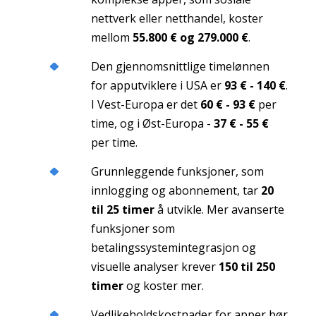
nettverk eller netthandel, koster
mellom
55.800 € og 279.000 €
.
Den gjennomsnittlige timelønnen
for apputviklere i USA er
93 € - 140 €
.
I Vest-Europa er det
60 € - 93 €
per
time, og i Øst-Europa -
37 € - 55 €
per time.
Grunnleggende funksjoner, som
innlogging og abonnement, tar
20
til 25 timer
å utvikle. Mer avanserte
funksjoner som
betalingssystemintegrasjon og
visuelle analyser krever
150 til 250
timer
og koster mer.
Vedlikeholdskostnader for apper bør