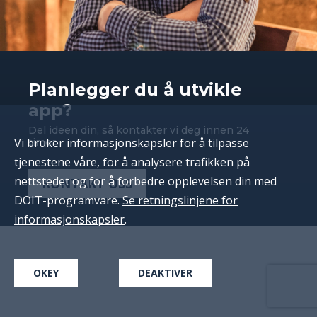
Planlegger du å utvikle
app?
Del ideen din, så kontakter vi deg innen 24
Vi bruker informasjonskapsler for å tilpasse
timer.
tjenestene våre, for å analysere trafikken på
nettstedet og for å forbedre opplevelsen din med
KONTAKT OSS
DOIT-programvare.
Se retningslinjene for
informasjonskapsler
.
OKEY
DEAKTIVER