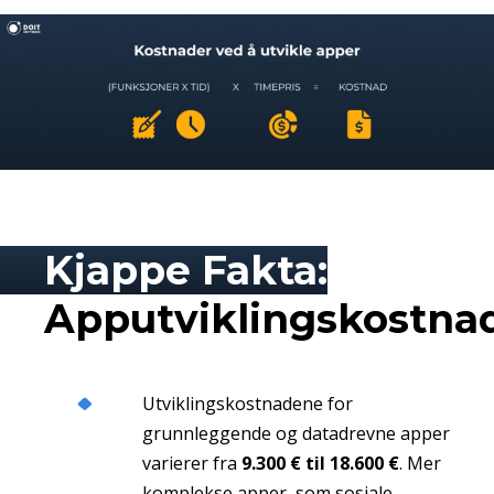
Kjappe Fakta:
Apputviklingskostna
Utviklingskostnadene for
grunnleggende og datadrevne apper
varierer fra
9.300 € til 18.600 €
. Mer
komplekse apper, som sosiale