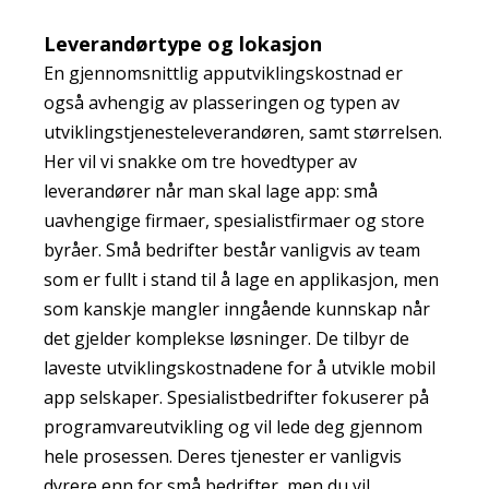
Leverandørtype og lokasjon
En gjennomsnittlig apputviklingskostnad er
også avhengig av plasseringen og typen av
utviklingstjenesteleverandøren, samt størrelsen.
Her vil vi snakke om tre hovedtyper av
leverandører når man skal lage app: små
uavhengige firmaer, spesialistfirmaer og store
byråer. Små bedrifter består vanligvis av team
som er fullt i stand til å lage en applikasjon, men
som kanskje mangler inngående kunnskap når
det gjelder komplekse løsninger. De tilbyr de
laveste utviklingskostnadene for å utvikle mobil
app selskaper. Spesialistbedrifter fokuserer på
programvareutvikling og vil lede deg gjennom
hele prosessen. Deres tjenester er vanligvis
dyrere enn for små bedrifter, men du vil