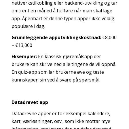
nettverkstilkobling eller backend-utvikling og tar
omtrent en måned å fullføre når man skal lage
app. Åpenbart er denne typen apper ikke veldig
populære i dag.
Grunnleggende apputviklingskostnad:
€8,000
– €13,000
Eksempler:
En klassisk gjøremålsapp der
brukere kan skrive ned alle tingene de vil oppnå.
En quiz-app som lar brukerne øve og teste
kunnskapen sin ved å svare på spørsmål.
Datadrevet app
Datadrevne apper er for eksempel kalendere,
kart, værløsninger, osv., som ikke mottar mye
informasjon, analyserer den og deler den med